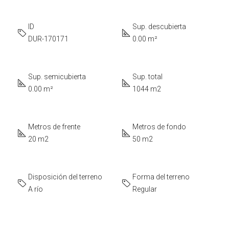
ID
Sup. descubierta
DUR-170171
0.00 m²
Sup. semicubierta
Sup. total
0.00 m²
1044 m2
Metros de frente
Metros de fondo
20 m2
50 m2
Disposición del terreno
Forma del terreno
A río
Regular