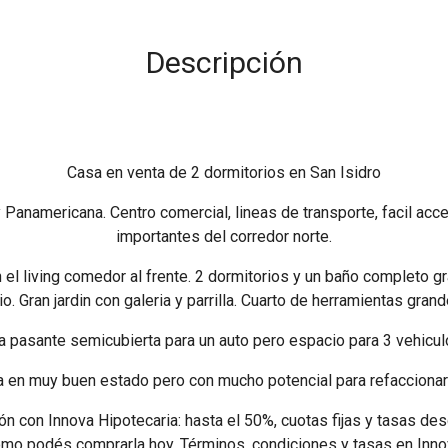
Descripción
Casa en venta de 2 dormitorios en San Isidro
Panamericana. Centro comercial, lineas de transporte, facil acc
importantes del corredor norte.
 el living comedor al frente. 2 dormitorios y un baño completo g
o. Gran jardin con galeria y parrilla. Cuarto de herramientas grande
 pasante semicubierta para un auto pero espacio para 3 vehicu
a en muy buen estado pero con mucho potencial para refaccionar 
ón con Innova Hipotecaria: hasta el 50%, cuotas fijas y tasas des
ómo podés comprarla hoy. Términos, condiciones y tasas en Inno