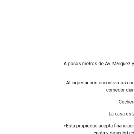
A pocos metros de Av. Marquez y 
Al ingresar nos encontramos con
comedor diari
Cochera
La casa est
«Esta propiedad acepta financiaci
cuota y descubrí c