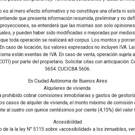
o es al mero efecto informativo y no constituye una oferta ni soli
ntiende que presenta información resumida, preliminar y no defi
 proyecciones, se entenderá que las mismas son solo opiniones
uales, y pueden haber sido modificadas o mejoradas por medios
ue toda operación se realizará ad-corpus. Los montos y porcen
 En caso de locación, los valores expresados no incluyen IVA. L
misma están exentas de IVA. En caso de venta, operación sujeta a
TI) por parte del propietario. Solicitar citas con anticipación. 
5654. CUCICBA 5606.
En Ciudad Autónoma de Buenos Aires
Alquileres de vivienda.
ra prohibido cobrar comisiones inmobiliarias y gastos de gestoría
los casos de alquiler de vivienda, el monto máximo de comisión q
nte al cuatro con quince centésimos por ciente (4,15%) del valor t
Accesibiildad
 de la la ley N° 5115 sobre «accesibilidad» a los inmuebles, ver