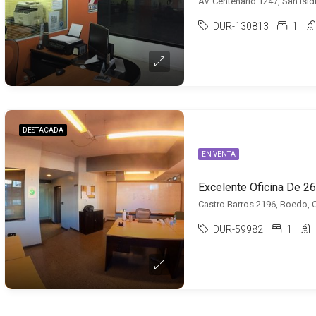
Av. Centenario 1247, San Isid
DUR-130813
1
DESTACADA
EN VENTA
Excelente Oficina De 26
Castro Barros 2196, Boedo, C
DUR-59982
1