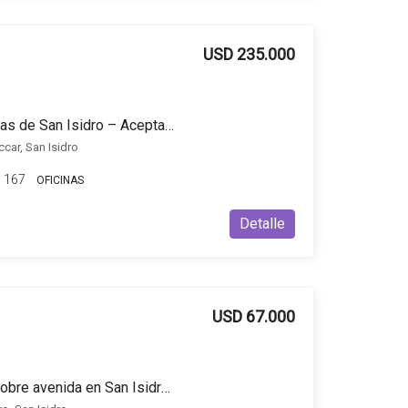
USD 235.000
Oficina en venta en Lomas de San Isidro – Acepta inmueble de menor valor
car, San Isidro
167
OFICINAS
Detalle
USD 67.000
Venta Local comercial sobre avenida en San Isidro con cochera