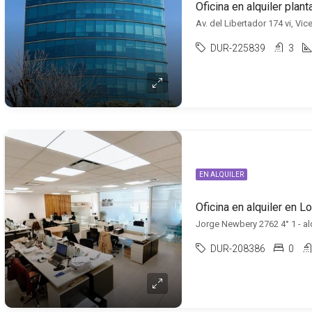
Oficina en alquiler plan
Av. del Libertador 174 vi, Vi
DUR-225839
3
EN ALQUILER
Oficina en alquiler en 
Jorge Newbery 2762 4° 1 - alq
DUR-208386
0