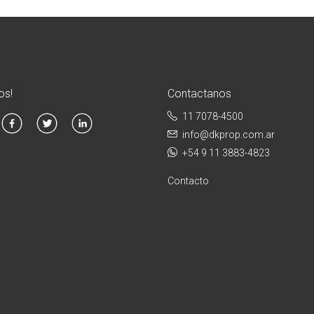
os!
Contactanos
11 7078-4500
info@dkprop.com.ar
+54 9 11 3883-4823
Contacto