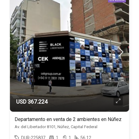
USD 367.224
Departamento en venta de 2 ambientes en Núñez
Av. del Libertador 8101, Núñez, Capital Federal
DUR-225837
1
1
56.12