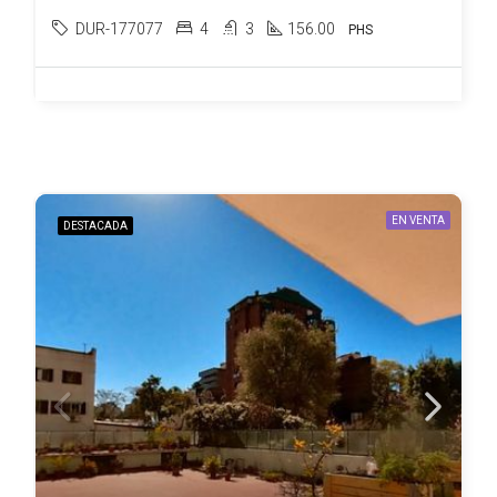
DUR-177077
4
3
156.00
PHS
EN VENTA
DESTACADA