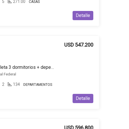
5
271.00
CASAS
Detalle
USD 547.200
Departamento Om Recoleta 3 dormitorios + dependencia + cochera opcional
al Federal
2
134
DEPARTAMENTOS
Detalle
USD 596.800