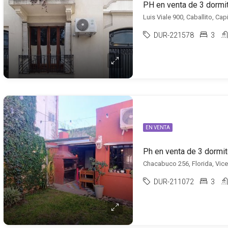
PH en venta de 3 dormit
Luis Viale 900, Caballito, Cap
DUR-221578
3
EN VENTA
Ph en venta de 3 dormito
Chacabuco 256, Florida, Vic
DUR-211072
3