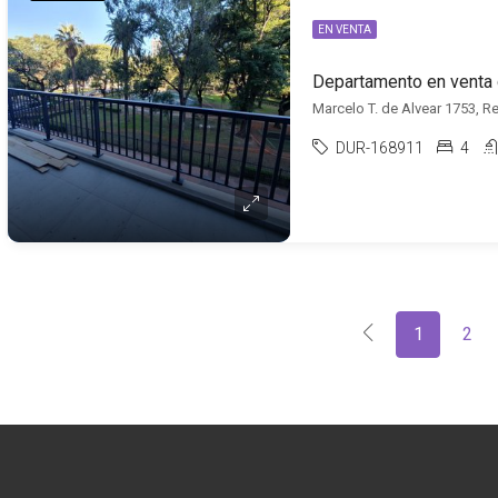
EN VENTA
Marcelo T. de Alvear 1753, Re
DUR-168911
4
1
2