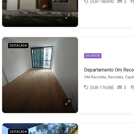
DUR-180990
3
DESTACADA
EN VENTA
OM Recoleta, Recoleta, Capit
DUR-176085
3
DESTACADA