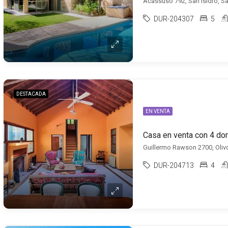
Acassuso 792, San Isidro, Sa
DUR-204307
5
DESTACADA
EN VENTA
Casa en venta con 4 dor
Guillermo Rawson 2700, Oliv
DUR-204713
4