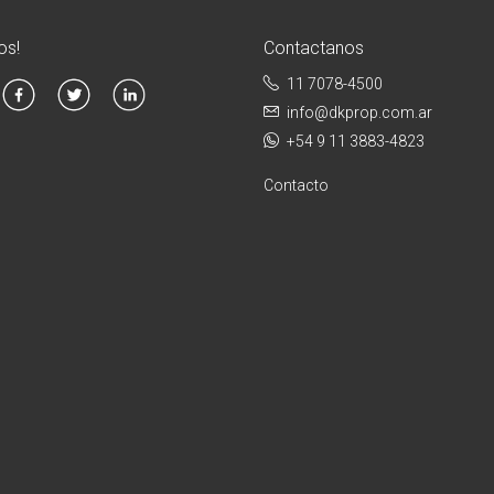
os!
Contactanos
11 7078-4500
info@dkprop.com.ar
+54 9 11 3883-4823
Contacto